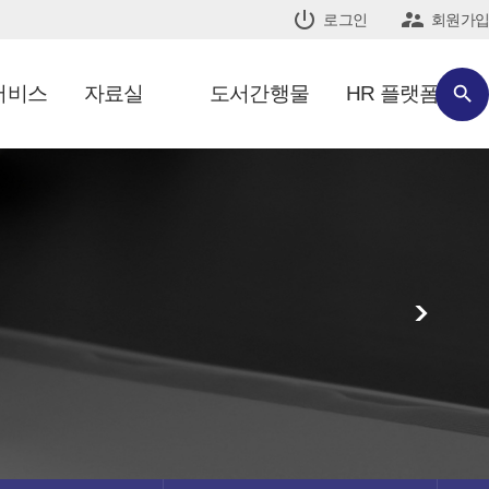


로그인
회원가입
서비스
자료실
도서간행물
HR 플랫폼

>