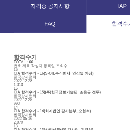
자격증 공지사항
IAP
FAQ
합격수
합격수기
TOTAL :
66
번호
제목
작성자
등록일
조회수
16
CIA 합격수기 - 16(S-OIL주식회사_안상열 차장)
한국감사협회
2022-12-28
1,310
15
CIA 합격수기 - 15((주)한국정보기술단_조응규 전무)
한국감사협회
2022-12-28
993
14
CIA 합격수기 - 14(회계법인 감사본부_오형석)
한국감사협회
2022-05-16
2,870
13
CIA 합격수기 - 13(삼양식품(주) 감사팀_김진섭)