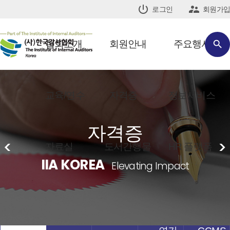


로그인
회원가입
협회소개
회원안내
주요행사

교육/연수
자격증
정보서비스
자격증
<
>
자료실
도서간행물
HR 플랫폼
IIA KOREA
Elevating Impact