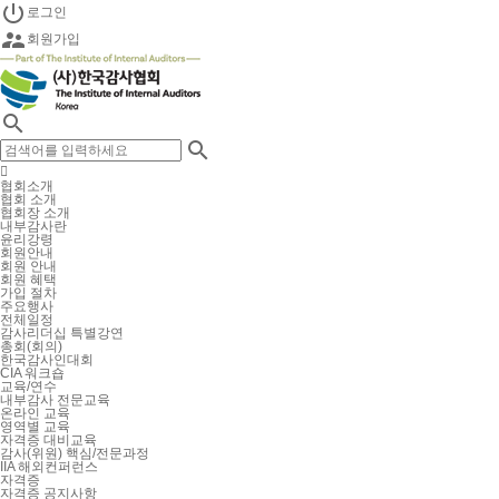

로그인

회원가입


협회소개
협회 소개
협회장 소개
내부감사란
윤리강령
회원안내
회원 안내
회원 혜택
가입 절차
주요행사
전체일정
감사리더십 특별강연
총회(회의)
한국감사인대회
CIA 워크숍
교육/연수
내부감사 전문교육
온라인 교육
영역별 교육
자격증 대비교육
감사(위원) 핵심/전문과정
IIA 해외컨퍼런스
자격증
자격증 공지사항