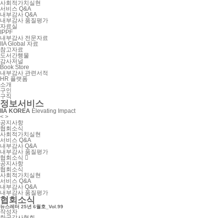
사회적가치실현
서비스 Q&A
내부감사 Q&A
내부감사 품질평가
자료실
IPPF
내부감사 전문자료
IIA Global 자료
참고자료
도서간행물
감사저널
Book Store
내부감사 관련서적
HR 플랫폼
소개
구인
구직
정보서비스
IIA KOREA
Elevating Impact
<
>
공지사항
협회소식
사회적가치실현
서비스 Q&A
내부감사 Q&A
내부감사 품질평가
협회소식
공지사항
협회소식
사회적가치실현
서비스 Q&A
내부감사 Q&A
내부감사 품질평가
협회소식
뉴스레터 25년 6월호_Vol.99
작성자
한국감사협회