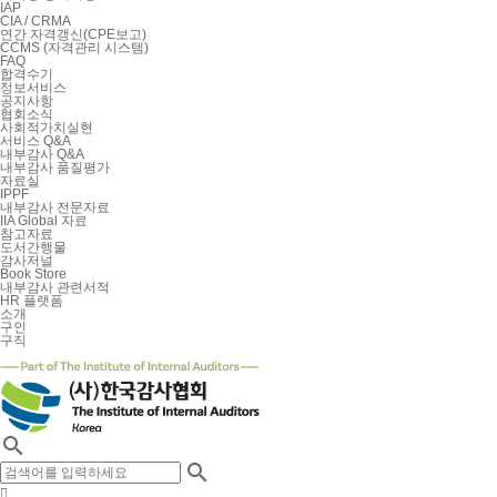
IAP
CIA / CRMA
연간 자격갱신(CPE보고)
CCMS (자격관리 시스템)
FAQ
합격수기
정보서비스
공지사항
협회소식
사회적가치실현
서비스 Q&A
내부감사 Q&A
내부감사 품질평가
자료실
IPPF
내부감사 전문자료
IIA Global 자료
참고자료
도서간행물
감사저널
Book Store
내부감사 관련서적
HR 플랫폼
소개
구인
구직

