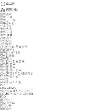

로그인

회원가입
협회소개
협회 소개
협회장 소개
내부감사란
윤리강령
회원안내
회원 안내
회원 혜택
가입 절차
주요행사
전체일정
감사리더십 특별강연
총회(회의)
한국감사인대회
CIA 워크숍
교육/연수
내부감사 전문교육
온라인 교육
영역별 교육
자격증 대비교육
감사(위원) 핵심/전문과정
IIA 해외컨퍼런스
자격증
자격증 공지사항
IAP
CIA / CRMA
연간 자격갱신(CPE보고)
CCMS (자격관리 시스템)
FAQ
합격수기
정보서비스
공지사항
협회소식