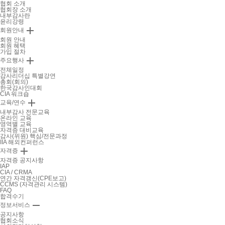
협회 소개
협회장 소개
내부감사란
윤리강령

회원안내
회원 안내
회원 혜택
가입 절차

주요행사
전체일정
감사리더십 특별강연
총회(회의)
한국감사인대회
CIA 워크숍

교육/연수
내부감사 전문교육
온라인 교육
영역별 교육
자격증 대비교육
감사(위원) 핵심/전문과정
IIA 해외컨퍼런스

자격증
자격증 공지사항
IAP
CIA / CRMA
연간 자격갱신(CPE보고)
CCMS (자격관리 시스템)
FAQ
합격수기

정보서비스
공지사항
협회소식