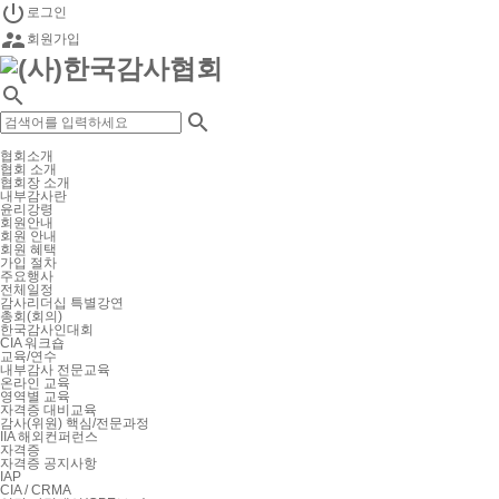

로그인

회원가입


협회소개
협회 소개
협회장 소개
내부감사란
윤리강령
회원안내
회원 안내
회원 혜택
가입 절차
주요행사
전체일정
감사리더십 특별강연
총회(회의)
한국감사인대회
CIA 워크숍
교육/연수
내부감사 전문교육
온라인 교육
영역별 교육
자격증 대비교육
감사(위원) 핵심/전문과정
IIA 해외컨퍼런스
자격증
자격증 공지사항
IAP
CIA / CRMA