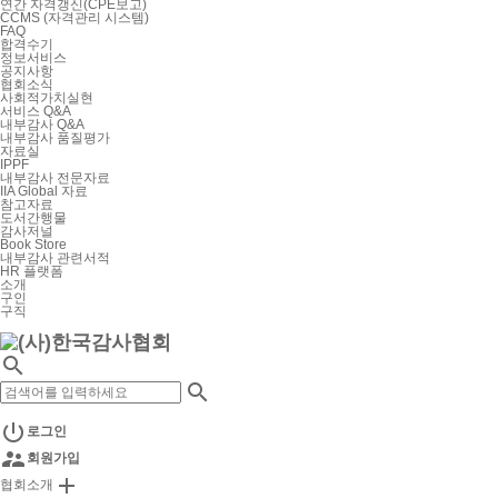
연간 자격갱신(CPE보고)
CCMS (자격관리 시스템)
FAQ
합격수기
정보서비스
공지사항
협회소식
사회적가치실현
서비스 Q&A
내부감사 Q&A
내부감사 품질평가
자료실
IPPF
내부감사 전문자료
IIA Global 자료
참고자료
도서간행물
감사저널
Book Store
내부감사 관련서적
HR 플랫폼
소개
구인
구직



로그인

회원가입

협회소개