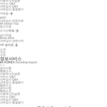
사회적가치실현
서비스 Q&A
내부감사 Q&A
내부감사 품질평가

자료실
IPPF
내부감사 전문자료
IIA Global 자료
참고자료

도서간행물
감사저널
Book Store
내부감사 관련서적

HR 플랫폼
소개
구인
구직
정보서비스
IIA KOREA
Elevating Impact
<
>
공지사항
협회소식
사회적가치실현
서비스 Q&A
내부감사 Q&A
내부감사 품질평가
협회소식
공지사항
협회소식
사회적가치실현
서비스 Q&A
내부감사 Q&A
내부감사 품질평가