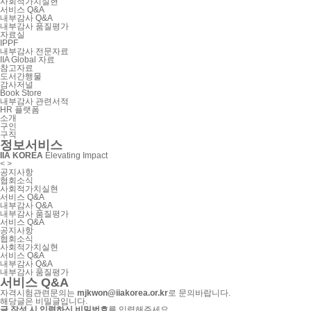
사회적가치실현
서비스 Q&A
내부감사 Q&A
내부감사 품질평가
자료실
IPPF
내부감사 전문자료
IIA Global 자료
참고자료
도서간행물
감사저널
Book Store
내부감사 관련서적
HR 플랫폼
소개
구인
구직
정보서비스
IIA KOREA
Elevating Impact
<
>
공지사항
협회소식
사회적가치실현
서비스 Q&A
내부감사 Q&A
내부감사 품질평가
서비스 Q&A
공지사항
협회소식
사회적가치실현
서비스 Q&A
내부감사 Q&A
내부감사 품질평가
서비스 Q&A
자격시험관련문의는
mjkwon@iiakorea.or.kr
로 문의바랍니다.
해당글은 비밀글입니다.
글 작성 시 입력하신 비밀번호
를 입력해주세요.