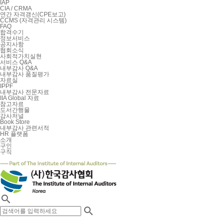
IAP
CIA / CRMA
연간 자격갱신(CPE보고)
CCMS (자격관리 시스템)
FAQ
합격수기
정보서비스
공지사항
협회소식
사회적가치실현
서비스 Q&A
내부감사 Q&A
내부감사 품질평가
자료실
IPPF
내부감사 전문자료
IIA Global 자료
참고자료
도서간행물
감사저널
Book Store
내부감사 관련서적
HR 플랫폼
소개
구인
구직

