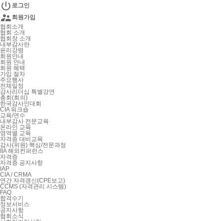

로그인

회원가입
협회소개
협회 소개
협회장 소개
내부감사란
윤리강령
회원안내
회원 안내
회원 혜택
가입 절차
주요행사
전체일정
감사리더십 특별강연
총회(회의)
한국감사인대회
CIA 워크숍
교육/연수
내부감사 전문교육
온라인 교육
영역별 교육
자격증 대비교육
감사(위원) 핵심/전문과정
IIA 해외컨퍼런스
자격증
자격증 공지사항
IAP
CIA / CRMA
연간 자격갱신(CPE보고)
CCMS (자격관리 시스템)
FAQ
합격수기
정보서비스
공지사항
협회소식