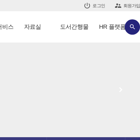


로그인
회원가입
서비스
자료실
도서간행물
HR 플랫폼

>