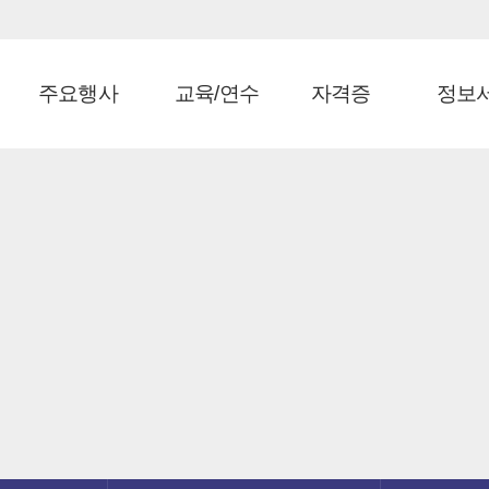
주요행사
교육/연수
자격증
정보